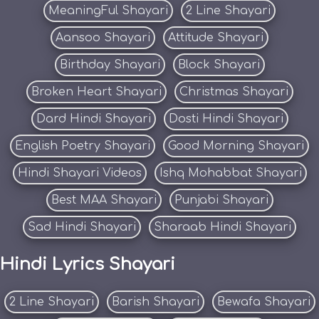
MeaningFul Shayari
2 Line Shayari
Aansoo Shayari
Attitude Shayari
Birthday Shayari
Block Shayari
Broken Heart Shayari
Christmas Shayari
Dard Hindi Shayari
Dosti Hindi Shayari
English Poetry Shayari
Good Morning Shayari
Hindi Shayari Videos
Ishq Mohabbat Shayari
Best MAA Shayari
Punjabi Shayari
Sad Hindi Shayari
Sharaab Hindi Shayari
Hindi Lyrics Shayari
2 Line Shayari
Barish Shayari
Bewafa Shayari