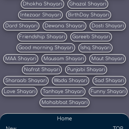
Dhokha Shayari
Ghazal Shayari
Intezaar Shayari
BirthDay Shayari
Dard Shayari
Dewana Shayari
Dosti Shayari
Friendship Shayari
Gareeb Shayari
Good morning Shayari
Ishq Shayari
MAA Shayari
Mausam Shayari
Maut Shayari
Nafrat Shayari
Punjabi Shayari
Sharaab Shayari
Wada Shayari
Sad Shayari
Love Shayari
Tanhaye Shayari
Funny Shayari
Mohabbat Shayari
Home
New
TOP