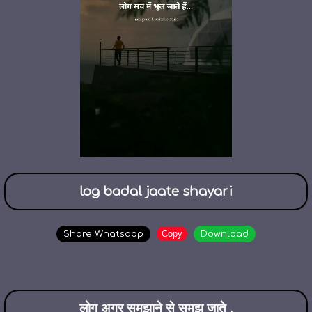
log badal jaate shayari
Copy
Share Whatsapp
Download
लोग अगर समझाने से समझ जाते ,